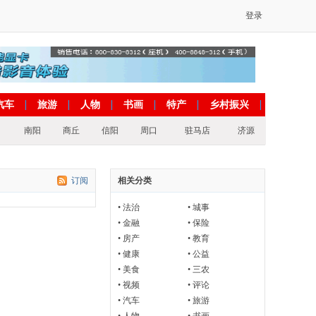
登录
汽车
旅游
人物
书画
特产
乡村振兴
南阳
商丘
信阳
周口
驻马店
济源
订阅
相关分类
•
法治
•
城事
•
金融
•
保险
•
房产
•
教育
•
健康
•
公益
•
美食
•
三农
•
视频
•
评论
•
汽车
•
旅游