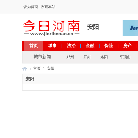
设为首页
收藏本站
安阳
首页
城事
法治
金融
保险
房产
出彩河南
文化
政策
专题
城市新闻
郑州
开封
洛阳
平顶山
首页
安阳
安阳
今
›
›