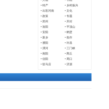
•
人物
•
书画
•
特产
•
乡村振兴
•
出彩河南
•
文化
•
政策
•
专题
•
郑州
•
开封
•
洛阳
•
平顶山
•
安阳
•
鹤壁
•
新乡
•
焦作
•
濮阳
•
许昌
•
漯河
•
三门峡
•
南阳
•
商丘
•
信阳
•
周口
•
驻马店
•
济源