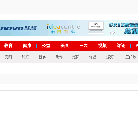
教育
健康
公益
美食
三农
视频
评论
安阳
鹤壁
新乡
焦作
濮阳
许昌
漯河
三门峡