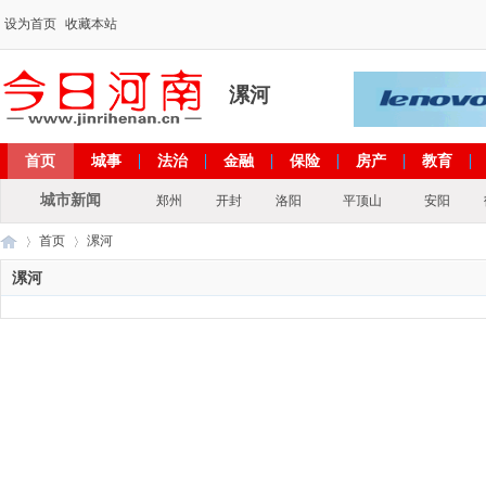
设为首页
收藏本站
漯河
首页
城事
法治
金融
保险
房产
教育
出彩河南
文化
政策
专题
城市新闻
郑州
开封
洛阳
平顶山
安阳
首页
漯河
漯河
今
›
›