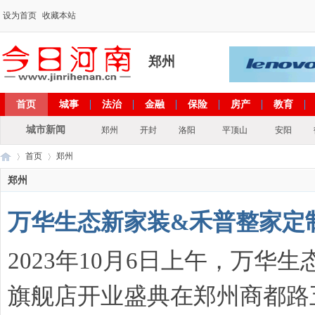
设为首页
收藏本站
郑州
首页
城事
法治
金融
保险
房产
教育
出彩河南
文化
政策
专题
城市新闻
郑州
开封
洛阳
平顶山
安阳
首页
郑州
郑州
万华生态新家装&禾普整家定
今
›
›
2023年10月6日上午，万华
旗舰店开业盛典在郑州商都路