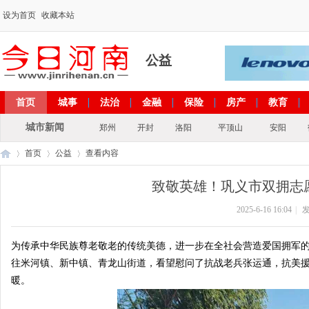
设为首页
收藏本站
公益
首页
城事
法治
金融
保险
房产
教育
出彩河南
文化
政策
专题
城市新闻
郑州
开封
洛阳
平顶山
安阳
首页
公益
查看内容
致敬英雄！巩义市双拥志
2025-6-16 16:04
|
发
今
›
›
›
为传承中华民族尊老敬老的传统美德，进一步在全社会营造爱国拥军的浓
往米河镇、新中镇、青龙山街道，看望慰问了抗战老兵张运通，抗美
暖。