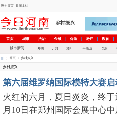
设为首页
收藏本站
乡村振兴
首页
城事
法治
金融
保险
房产
教育
出彩河南
文化
政策
专题
城市新闻
郑州
开封
洛阳
平顶山
安阳
首页
乡村振兴
乡村振兴
第六届维罗纳国际模特大赛启动
今
›
›
火红的六月，夏日炎炎，终于迎
月10日在郑州国际会展中心