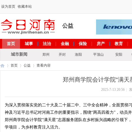
设为首页
收藏本站
公益
首页
城事
法治
金融
保险
房产
教育
出彩河南
文化
政策
专题
城市新闻
郑州
开封
洛阳
平顶山
安阳
首页
公益
查看内容
郑州商学院会计学院“满天
2025-7-13 20:56
|
发
今
›
›
›
为深入贯彻落实党的二十大及二十届二中、三中全会精神，全面贯彻
神及习近平总书记对河南工作的重要指示，围绕“两高四着力”，动员并
郑州商学院会计学院“满天星”志愿服务团队在乡村振兴战略的引领下
学项目，为乡村教育注入活力。