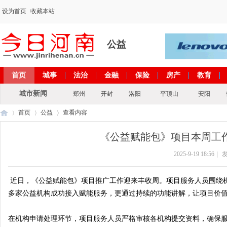
设为首页
收藏本站
公益
首页
城事
法治
金融
保险
房产
教育
出彩河南
文化
政策
专题
城市新闻
郑州
开封
洛阳
平顶山
安阳
首页
公益
查看内容
《公益赋能包》项目本周工
2025-9-19 18:56
|
发
今
›
›
›
近日，《公益赋能包》项目推广工作迎来丰收周。项目服务人员围绕
多家公益机构成功接入赋能服务，更通过持续的功能讲解，让项目价
在机构申请处理环节，项目服务人员严格审核各机构提交资料，确保