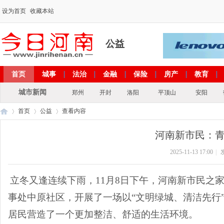
设为首页
收藏本站
公益
首页
城事
法治
金融
保险
房产
教育
出彩河南
文化
政策
专题
城市新闻
郑州
开封
洛阳
平顶山
安阳
首页
公益
查看内容
河南新市民：
2025-11-13 17:00
|
今
›
›
›
立冬
又逢
连续
下雨，
11月8日下午，
河南新市民之
事处中原社区，
开展了一场以
“
文明绿城、
清洁先行
居民营造了一个更加整洁、舒适的生活环境。