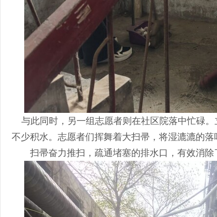
与此同时，另一组志愿者则在社区院落中忙碌。
不少积水。志愿者们挥舞着大扫帚，将湿漉漉的落
扫帚奋力推扫，疏通堵塞的排水口，有效消除