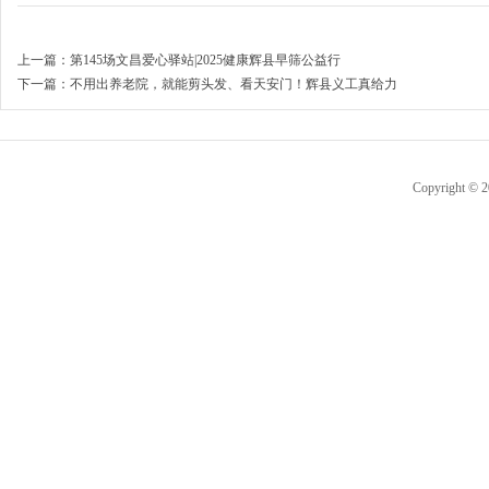
上一篇：
第145场文昌爱心驿站|2025健康辉县早筛公益行
下一篇：
不用出养老院，就能剪头发、看天安门！辉县义工真给力
Copyright © 