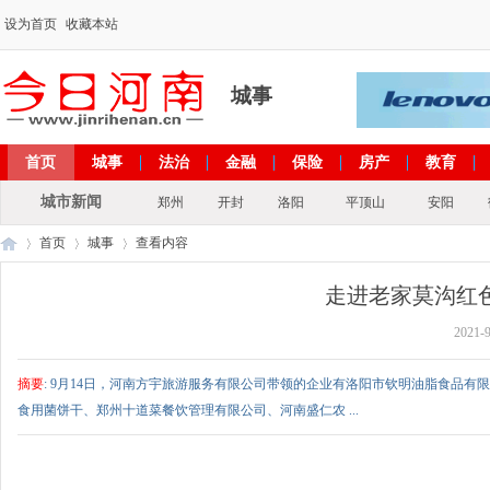
设为首页
收藏本站
城事
首页
城事
法治
金融
保险
房产
教育
出彩河南
文化
政策
专题
城市新闻
郑州
开封
洛阳
平顶山
安阳
首页
城事
查看内容
走进老家莫沟红
2021-9
今
›
›
›
摘要
: 9月14日，河南方宇旅游服务有限公司带领的企业有洛阳市钦明油脂食品
食用菌饼干、郑州十道菜餐饮管理有限公司、河南盛仁农 ...