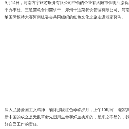
9月14日，河南方宇旅游服务有限公司带领的企业有洛阳市钦明油脂
阳办事处、三道菌粮食用菌饼干、郑州十道菜餐饮管理有限公司、河
纳国际模特大赛河南组委会共同组织的红色文化之旅走进老家莫沟。
日
河
深入弘扬爱国主义精神，缅怀那段红色峥嵘岁月，上午10时许，老家
新中国的成立是无数革命先烈用生命和鲜血换来的，是来之不易的，
好自己工作的责任。