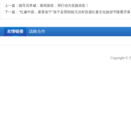
上一篇：
辅导员李威：暴雨面前，用行动为党旗添彩！
下一篇：
“红遍中国，薯香洛宁”洛宁县景阳镇亢洼村首届红薯文化旅游节隆重开幕
友情链接
战略合作
Copyright © 