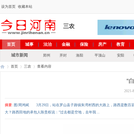
设为首页
收藏本站
三农
首页
城事
法治
金融
保险
房产
教育
出彩河南
文化
政策
专题
城市新闻
郑州
开封
洛阳
平顶山
安阳
首页
三农
查看内容
“
2021-8
今
›
›
›
摘要
: 图/周鸿斌 3月29日，站在罗山县子路镇朱湾村西的大路上，路西是
大？路西田地的承包人陈贵权说：“过去都是空地，去年我 ...