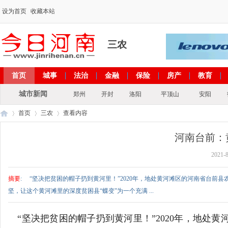
设为首页
收藏本站
三农
首页
城事
法治
金融
保险
房产
教育
出彩河南
文化
政策
专题
城市新闻
郑州
开封
洛阳
平顶山
安阳
首页
三农
查看内容
河南台前：
2021-8
今
›
›
›
摘要
: “坚决把贫困的帽子扔到黄河里！”2020年，地处黄河滩区的河南省台前县农村
坚，让这个黄河滩里的深度贫困县“蝶变”为一个充满 ...
“坚决把贫困的帽子扔到黄河里！”2020年，地处黄河