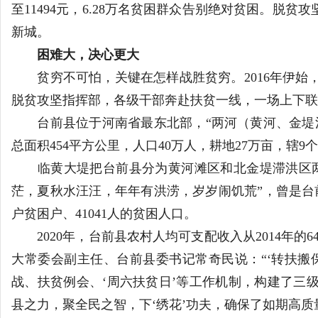
至11494元，6.28万名贫困群众告别绝对贫困。脱
新城。
日
困难大，决心更大
贫穷不可怕，关键在怎样战胜贫穷。2016年伊始
脱贫攻坚指挥部，各级干部奔赴扶贫一线，一场上下联
台前县位于河南省最东北部，“两河（黄河、金堤河
总面积454平方公里，人口40万人，耕地27万亩，辖9个
临黄大堤把台前县分为黄河滩区和北金堤滞洪区两
河
茫，夏秋水汪汪，年年有洪涝，岁岁闹饥荒”，曾是台前县
户贫困户、41041人的贫困人口。
2020年，台前县农村人均可支配收入从2014年的64
大常委会副主任、台前县委书记常奇民说：“‘转扶搬
战、扶贫例会、‘周六扶贫日’等工作机制，构建了三
县之力，聚全民之智，下‘绣花’功夫，确保了如期高质